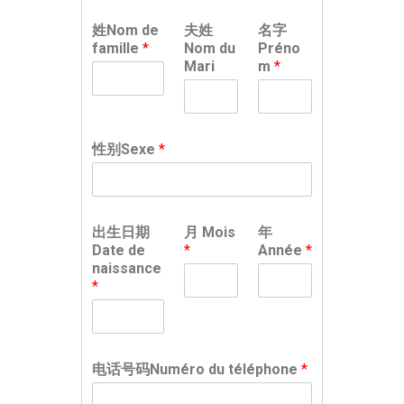
姓Nom de
夫姓
名字
famille
*
Nom du
Préno
Mari
m
*
性别Sexe
*
出生日期
月 Mois
年
Date de
*
Année
*
naissance
*
电话号码Numéro du téléphone
*