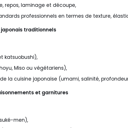
ge, repos, laminage et découpe,
dards professionnels en termes de texture, élastici
 japonais
traditionnels
t katsuobushi),
hoyu, Miso ou végétariens),
s de la cuisine japonaise (umami, salinité, profonde
isonnements et garnitures
Tsuké-men),