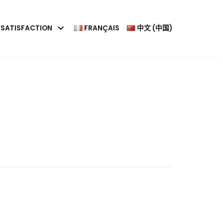
SATISFACTION
FRANÇAIS
中文 (中国)