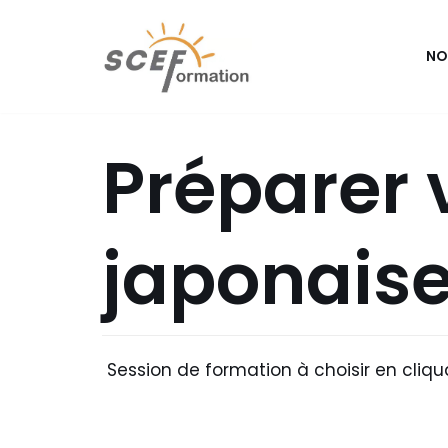
Aller
NO
au
contenu
Préparer 
japonais
Session de formation à choisir en cliqua