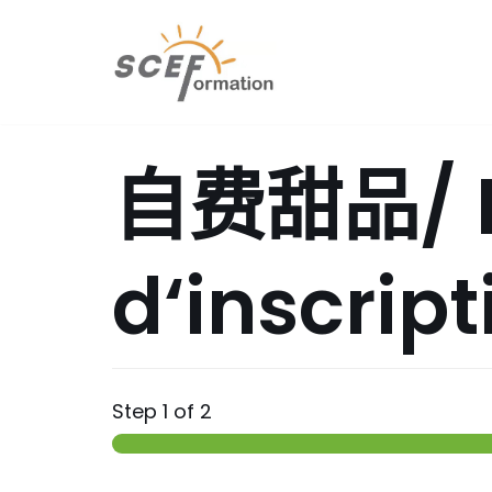
跳
至
正
文
自费甜品/ F
d‘inscript
Step
1
of 2