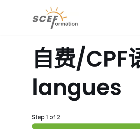
跳
至
正
文
自费/CPF语
langues
Step
1
of 2