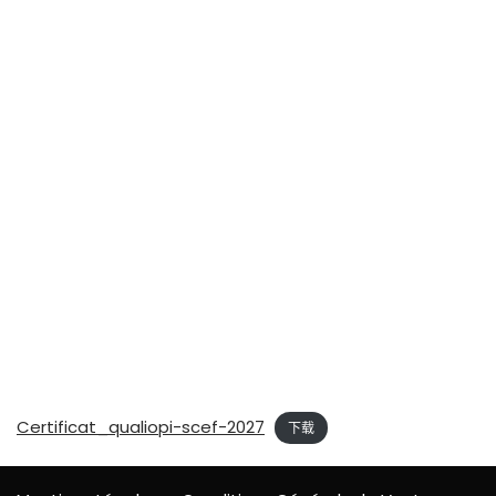
Certificat_qualiopi-scef-2027
下载