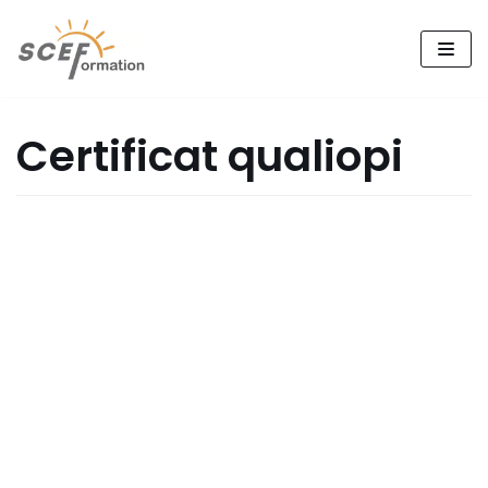
跳
至
正
文
Certificat qualiopi