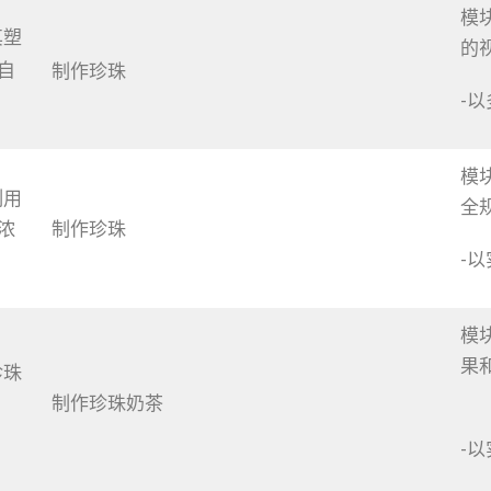
模
其塑
的
自
制作珍珠
-
模
制用
全
浓
制作珍珠
-
模
果
珍珠
制作珍珠奶茶
-