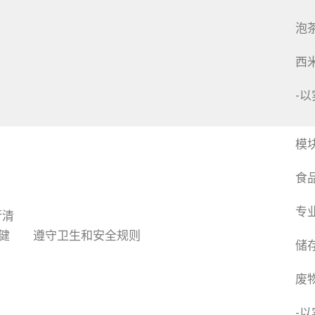
泡
西
-
模
食
专
行清
健
遵守卫生和安全规则
储
废
-