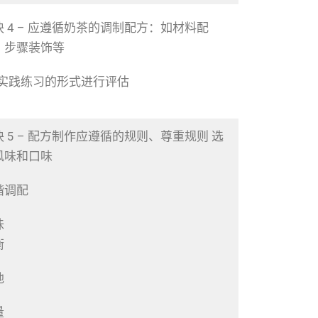
块 4 – 应遵循奶茶的调制配方：如材料配
、步骤装饰等
以实践练习的形式进行评估
块 5 – 配方制作应遵循的规则、尊重规则 选
风味和口味
谐调配
味
衡
地
量